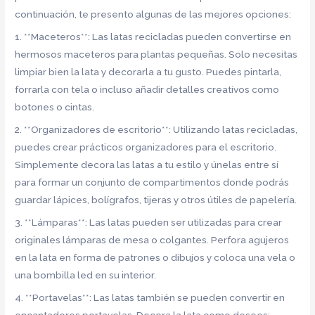
continuación, te presento algunas de las mejores opciones:
1. **Maceteros**: Las latas recicladas pueden convertirse en
hermosos maceteros para plantas pequeñas. Solo necesitas
limpiar bien la lata y decorarla a tu gusto. Puedes pintarla,
forrarla con tela o incluso añadir detalles creativos como
botones o cintas.
2. **Organizadores de escritorio**: Utilizando latas recicladas,
puedes crear prácticos organizadores para el escritorio.
Simplemente decora las latas a tu estilo y únelas entre sí
para formar un conjunto de compartimentos donde podrás
guardar lápices, bolígrafos, tijeras y otros útiles de papelería.
3. **Lámparas**: Las latas pueden ser utilizadas para crear
originales lámparas de mesa o colgantes. Perfora agujeros
en la lata en forma de patrones o dibujos y coloca una vela o
una bombilla led en su interior.
4. **Portavelas**: Las latas también se pueden convertir en
encantadores portavelas. Decora la lata como desees: