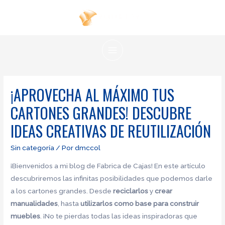
Ir
al
contenido
MAIN
MENU
¡APROVECHA AL MÁXIMO TUS
CARTONES GRANDES! DESCUBRE
IDEAS CREATIVAS DE REUTILIZACIÓN
Sin categoría
/ Por
dmccol
¡Bienvenidos a mi blog de Fabrica de Cajas! En este artículo
descubriremos las infinitas posibilidades que podemos darle
a los cartones grandes. Desde
reciclarlos
y
crear
manualidades
, hasta
utilizarlos como base para construir
muebles
. ¡No te pierdas todas las ideas inspiradoras que