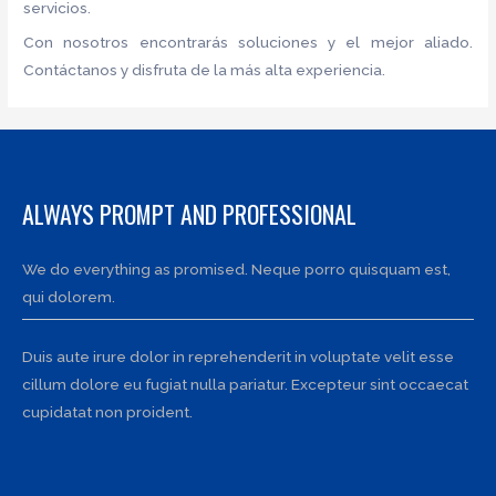
servicios.
Con nosotros encontrarás soluciones y el mejor aliado.
Contáctanos y disfruta de la más alta experiencia.
ALWAYS PROMPT AND PROFESSIONAL
We do everything as promised. Neque porro quisquam est,
qui dolorem.
Duis aute irure dolor in reprehenderit in voluptate velit esse
cillum dolore eu fugiat nulla pariatur. Excepteur sint occaecat
cupidatat non proident.