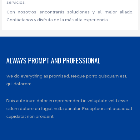
servicios.
Con nosotros encontrarás soluciones y el mejor aliado.
Contáctanos y disfruta de la más alta experiencia.
ALWAYS PROMPT AND PROFESSIONAL
We do everything as promised. Neque porro quisquam est,
qui dolorem.
Duis aute irure dolor in reprehenderit in voluptate velit esse
cillum dolore eu fugiat nulla pariatur. Excepteur sint occaecat
cupidatat non proident.