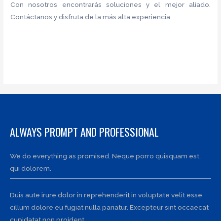
Con nosotros encontrarás soluciones y el mejor aliado.
Contáctanos y disfruta de la más alta experiencia.
ALWAYS PROMPT AND PROFESSIONAL
We do everything as promised. Neque porro quisquam est,
qui dolorem.
Duis aute irure dolor in reprehenderit in voluptate velit esse
cillum dolore eu fugiat nulla pariatur. Excepteur sint occaecat
cupidatat non proident.