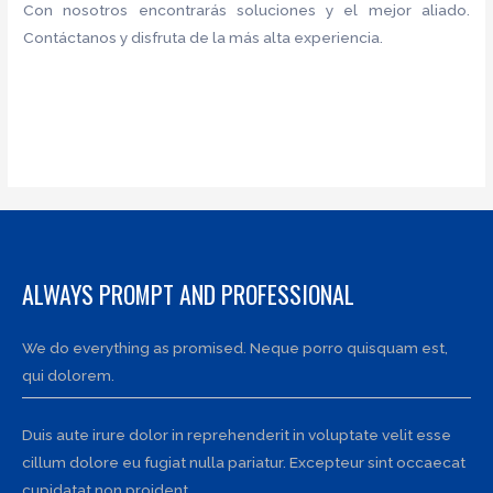
Con nosotros encontrarás soluciones y el mejor aliado.
Contáctanos y disfruta de la más alta experiencia.
ALWAYS PROMPT AND PROFESSIONAL
We do everything as promised. Neque porro quisquam est,
qui dolorem.
Duis aute irure dolor in reprehenderit in voluptate velit esse
cillum dolore eu fugiat nulla pariatur. Excepteur sint occaecat
cupidatat non proident.