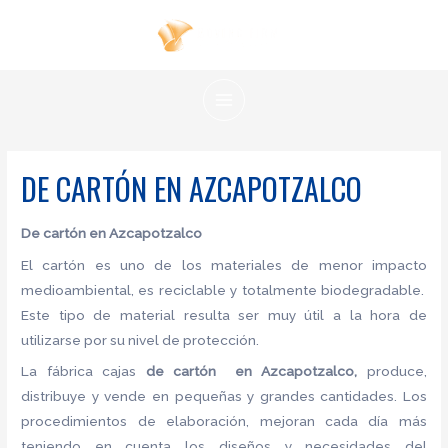
Ir
al
contenido
MAIN
MENU
DE CARTÓN EN AZCAPOTZALCO
De cartón
en Azcapotzalco
El cartón es uno de los materiales de menor impacto
medioambiental, es reciclable y totalmente biodegradable.
Este tipo de material resulta ser muy útil a la hora de
utilizarse por su nivel de protección.
La fábrica cajas
de cartón en Azcapotzalco,
produce,
distribuye y vende en pequeñas y grandes cantidades. Los
procedimientos de elaboración, mejoran cada día más
teniendo en cuenta los diseños y necesidades del