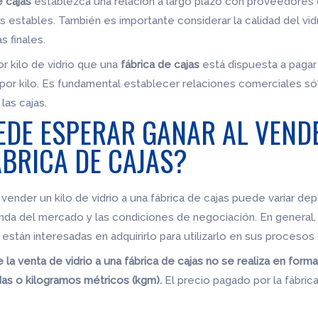
e cajas
establezca una relación a largo plazo con proveedores 
s estables. También es importante considerar la calidad del vidr
s finales.
r kilo de vidrio que una
fábrica de cajas
está dispuesta a pagar
or kilo. Es fundamental establecer relaciones comerciales sólid
 las cajas.
EDE ESPERAR GANAR AL VENDE
ÁBRICA DE CAJAS?
vender un kilo de vidrio a una fábrica de cajas puede variar d
anda del mercado y las condiciones de negociación. En general, e
 están interesadas en adquirirlo para utilizarlo en sus procesos
la venta de vidrio a una fábrica de cajas no se realiza en forma
s o kilogramos métricos (kgm).
El precio pagado por la fábrica