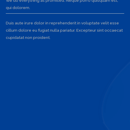
We do everything as promised. Neque porro quisquam est,
qui dolorem.
Duis aute irure dolor in reprehenderit in voluptate velit esse
cillum dolore eu fugiat nulla pariatur. Excepteur sint occaecat
cupidatat non proident.