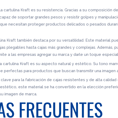
la cartulina Kraft es su resistencia. Gracias a su composición d
 capaz de soportar grandes pesos y resistir golpes y manipulac
s que necesitan proteger productos delicados o pesados duran
lina Kraft también destaca por su versatilidad. Este material pu
ajas plegables hasta cajas más grandes y complejas. Además, p
mite a las empresas agregar su marca y darle un toque especial
a cartulina Kraft es su aspecto natural y estético. Su tono marr
ace perfectas para productos que buscan transmitir una imagen a
 clave para la fabricación de cajas resistentes y de alta calidad 
o estético, este material se ha convertido en la elección pref
 su imagen de marca.
AS FRECUENTES