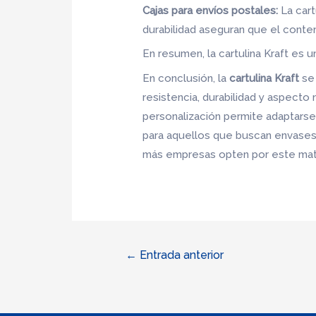
Cajas para envíos postales:
La cart
durabilidad aseguran que el conte
En resumen, la cartulina Kraft es u
En conclusión, la
cartulina Kraft
se 
resistencia, durabilidad y aspecto 
personalización permite adaptarse 
para aquellos que buscan envases s
más empresas opten por este mate
Navegación
←
Entrada anterior
de
entradas