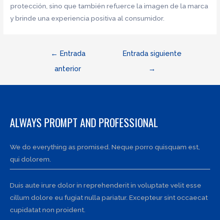
protección, sino que también refuerce la imagen de la marca
y brinde una experiencia positiva al consumidor.
Navegación
←
Entrada
Entrada siguiente
de
anterior
→
entradas
ALWAYS PROMPT AND PROFESSIONAL
We do everything as promised. Neque porro quisquam est,
qui dolorem.
Duis aute irure dolor in reprehenderit in voluptate velit esse
cillum dolore eu fugiat nulla pariatur. Excepteur sint occaecat
cupidatat non proident.