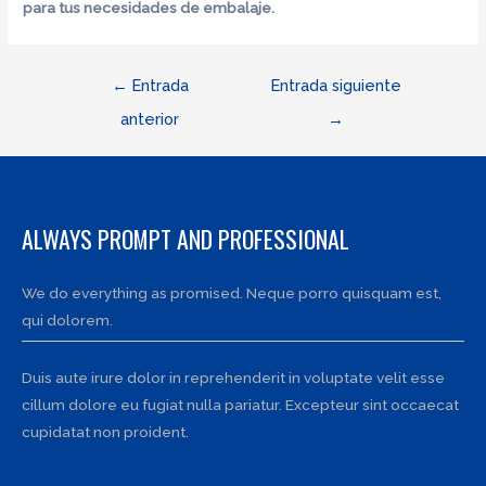
para tus necesidades de embalaje.
Navegación
←
Entrada
Entrada siguiente
de
anterior
→
entradas
ALWAYS PROMPT AND PROFESSIONAL
We do everything as promised. Neque porro quisquam est,
qui dolorem.
Duis aute irure dolor in reprehenderit in voluptate velit esse
cillum dolore eu fugiat nulla pariatur. Excepteur sint occaecat
cupidatat non proident.