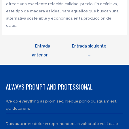
ofrece una excelente relación calidad-precio. En definitiva,
este tipo de madera es ideal para aquellos que buscan una
alternativa sostenible y económica en la producción de
cajas.
Navegación
←
Entrada
Entrada siguiente
de
anterior
→
entradas
ALWAYS PROMPT AND PROFESSIONAL
We do everything as promised. Neque porro quisquam est,
qui dolorem.
Duis aute irure dolor in reprehenderit in voluptate velit esse