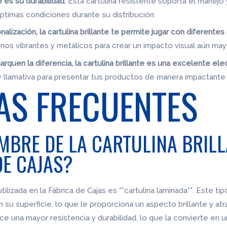
te es su durabilidad.
Esta cartulina resistente soporta el manejo
timas condiciones durante su distribución.
alización, la cartulina brillante te permite jugar con diferente
nos vibrantes y metálicos para crear un impacto visual aún may
rquen la diferencia, la cartulina brillante es una excelente ele
y llamativa para presentar tus productos de manera impactante 
AS FRECUENTES
MBRE DE LA CARTULINA BRILL
DE CAJAS?
utilizada en la Fábrica de Cajas es **cartulina laminada**. Este ti
n su superficie, lo que le proporciona un aspecto brillante y at
rece una mayor resistencia y durabilidad, lo que la convierte en u