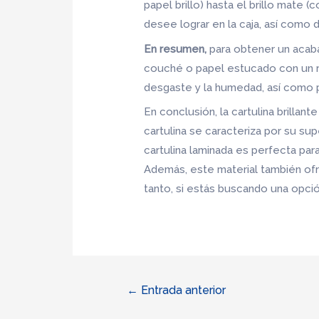
papel brillo) hasta el brillo mate
desee lograr en la caja, así como 
En resumen,
para obtener un acabad
couché o papel estucado con un rec
desgaste y la humedad, así como po
En conclusión, la cartulina brillan
cartulina se caracteriza por su supe
cartulina laminada es perfecta par
Además, este material también ofre
tanto, si estás buscando una opción
Navegación
←
Entrada anterior
de