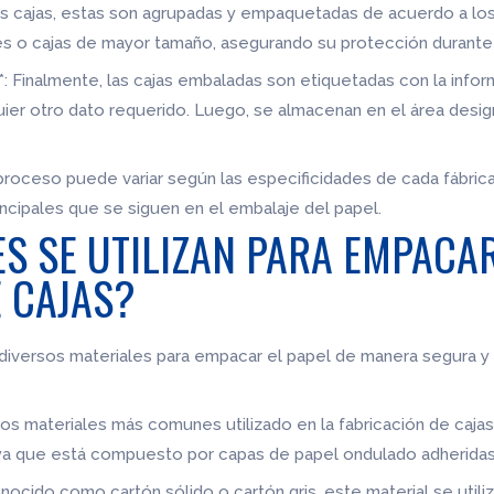
las cajas, estas son agrupadas y empaquetadas de acuerdo a los
 o cajas de mayor tamaño, asegurando su protección durante 
*: Finalmente, las cajas embaladas son etiquetadas con la info
uier otro dato requerido. Luego, se almacenan en el área desi
roceso puede variar según las especificidades de cada fábrica
ncipales que se siguen en el embalaje del papel.
S SE UTILIZAN PARA EMPACAR
E CAJAS?
an diversos materiales para empacar el papel de manera segura y
 los materiales más comunes utilizado en la fabricación de caja
, ya que está compuesto por capas de papel ondulado adheridas 
nocido como cartón sólido o cartón gris, este material se utiliz