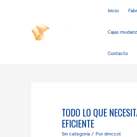
Ir
Inicio
Fabr
al
contenido
Cajas mudan
Contacto
TODO LO QUE NECESI
EFICIENTE
Sin categoría
/ Por
dmccol