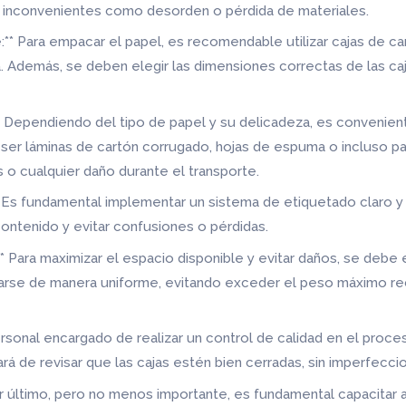
ará inconvenientes como desorden o pérdida de materiales.
e:** Para empacar el papel, es recomendable utilizar cajas de c
. Además, se deben elegir las dimensiones correctas de las ca
* Dependiendo del tipo de papel y su delicadeza, es convenient
 ser láminas de cartón corrugado, hojas de espuma o incluso 
s o cualquier daño durante el transporte.
* Es fundamental implementar un sistema de etiquetado claro y
 contenido y evitar confusiones o pérdidas.
* Para maximizar el espacio disponible y evitar daños, se deb
carse de manera uniforme, evitando exceder el peso máximo 
 personal encargado de realizar un control de calidad en el pr
rá de revisar que las cajas estén bien cerradas, sin imperfecc
Por último, pero no menos importante, es fundamental capacitar 