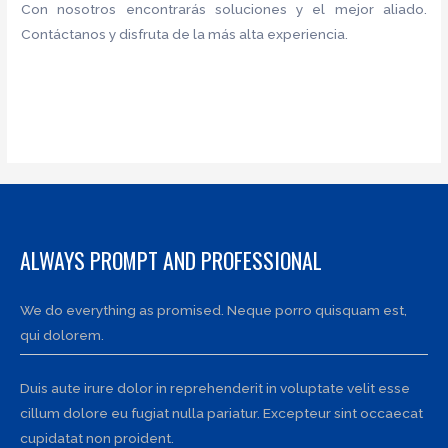
Con nosotros encontrarás soluciones y el mejor aliado.
Contáctanos y disfruta de la más alta experiencia.
ALWAYS PROMPT AND PROFESSIONAL
We do everything as promised. Neque porro quisquam est,
qui dolorem.
Duis aute irure dolor in reprehenderit in voluptate velit esse
cillum dolore eu fugiat nulla pariatur. Excepteur sint occaecat
cupidatat non proident.