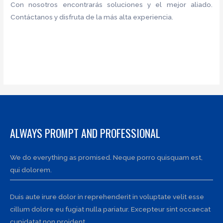
Con nosotros encontrarás soluciones y el mejor aliado.
Contáctanos y disfruta de la más alta experiencia.
ALWAYS PROMPT AND PROFESSIONAL
We do everything as promised. Neque porro quisquam est,
qui dolorem.
Duis aute irure dolor in reprehenderit in voluptate velit esse
cillum dolore eu fugiat nulla pariatur. Excepteur sint occaecat
cupidatat non proident.