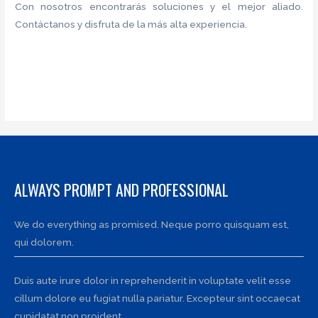
Con nosotros encontrarás soluciones y el mejor aliado.
Contáctanos y disfruta de la más alta experiencia.
ALWAYS PROMPT AND PROFESSIONAL
We do everything as promised. Neque porro quisquam est,
qui dolorem.
Duis aute irure dolor in reprehenderit in voluptate velit esse
cillum dolore eu fugiat nulla pariatur. Excepteur sint occaecat
cupidatat non proident.