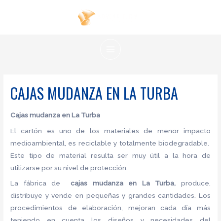
Ir
al
contenido
MAIN
MENU
CAJAS MUDANZA EN LA TURBA
Cajas mudanza en La Turba
El cartón es uno de los materiales de menor impacto
medioambiental, es reciclable y totalmente biodegradable.
Este tipo de material resulta ser muy útil a la hora de
utilizarse por su nivel de protección.
La fábrica de
cajas mudanza en La Turba,
produce,
distribuye y vende en pequeñas y grandes cantidades. Los
procedimientos de elaboración, mejoran cada día más
teniendo en cuenta los diseños y necesidades del