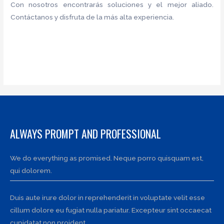
Con nosotros encontrarás soluciones y el mejor aliado.
Contáctanos y disfruta de la más alta experiencia.
ALWAYS PROMPT AND PROFESSIONAL
We do everything as promised. Neque porro quisquam est,
qui dolorem.
Duis aute irure dolor in reprehenderit in voluptate velit esse
cillum dolore eu fugiat nulla pariatur. Excepteur sint occaecat
cupidatat non proident.