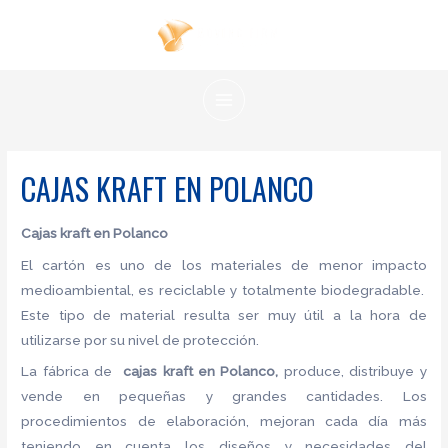
Ir
al
contenido
MAIN
MENU
CAJAS KRAFT EN POLANCO
Cajas kraft en Polanco
El cartón es uno de los materiales de menor impacto
medioambiental, es reciclable y totalmente biodegradable.
Este tipo de material resulta ser muy útil a la hora de
utilizarse por su nivel de protección.
La fábrica de
cajas kraft en Polanco,
produce, distribuye y
vende en pequeñas y grandes cantidades. Los
procedimientos de elaboración, mejoran cada día más
teniendo en cuenta los diseños y necesidades del