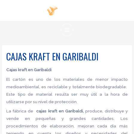
Ir
al
contenido
MAIN
MENU
CAJAS KRAFT EN GARIBALDI
Cajas kraft en Garibaldi
El cartón es uno de los materiales de menor impacto
medioambiental, es reciclable y totalmente biodegradable.
Este tipo de material resulta ser muy útil a la hora de
utilizarse por su nivel de protección.
La fábrica de
cajas kraft en Garibaldi,
produce, distribuye y
vende en pequeñas y grandes cantidades. Los
procedimientos de elaboración, mejoran cada día más
teniendo en cuenta los diseños y necesidades del