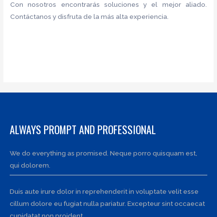
Con nosotros encontrarás soluciones y el mejor aliado.
Contáctanos y disfruta de la más alta experiencia.
ALWAYS PROMPT AND PROFESSIONAL
We do everything as promised. Neque porro quisquam est,
qui dolorem.
Duis aute irure dolor in reprehenderit in voluptate velit esse
cillum dolore eu fugiat nulla pariatur. Excepteur sint occaecat
cupidatat non proident.