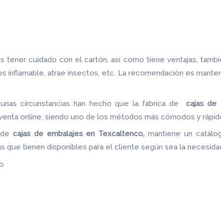
 tener cuidado con el cartón, así como tiene ventajas, tamb
 es inflamable, atrae insectos, etc. La recomendación es mante
gunas circunstancias han hecho que la fábrica de
cajas de
a venta online, siendo uno de los métodos más cómodos y rápido
a de
cajas de embalajes en Texcaltenco,
mantiene un catálog
as que tienen disponibles para el cliente según sea la necesid
do