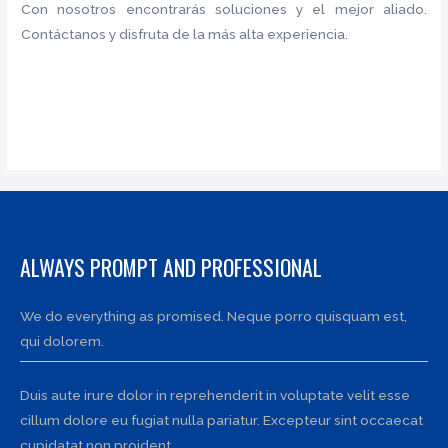
Con nosotros encontrarás soluciones y el mejor aliado.
Contáctanos y disfruta de la más alta experiencia.
ALWAYS PROMPT AND PROFESSIONAL
We do everything as promised. Neque porro quisquam est,
qui dolorem.
Duis aute irure dolor in reprehenderit in voluptate velit esse
cillum dolore eu fugiat nulla pariatur. Excepteur sint occaecat
cupidatat non proident.