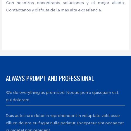
Con nosotros encontrarás soluciones y el mejor aliado.
Contáctanos y disfruta de la más alta experiencia.
ALWAYS PROMPT AND PROFESSIONAL
We do everything as promised. Neque porro quisquam est,
qui dolorem.
Duis aute irure dolor in reprehenderit in voluptate velit esse
cillum dolore eu fugiat nulla pariatur. Excepteur sint occaecat
cupidatat non proident.