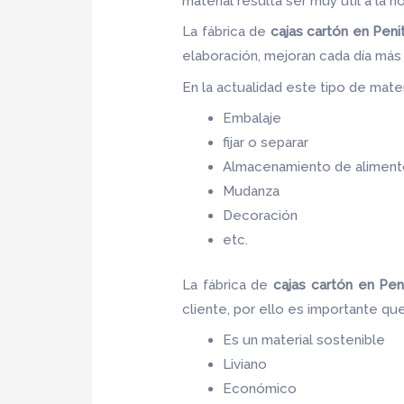
material resulta ser muy útil a la h
La fábrica de
cajas cartón en Penit
elaboración, mejoran cada día má
En la actualidad este tipo de materi
Embalaje
fijar o separar
Almacenamiento de aliment
Mudanza
Decoración
etc.
La fábrica de
cajas cartón
en Peni
cliente, por ello es importante qu
Es un material sostenible
Liviano
Económico