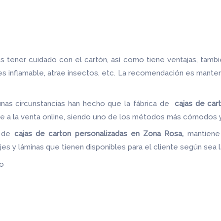
 tener cuidado con el cartón, así como tiene ventajas, tamb
 es inflamable, atrae insectos, etc. La recomendación es mante
unas circunstancias han hecho que la fábrica de
cajas de car
le a la venta online, siendo uno de los métodos más cómodos y 
a de
cajas de carton
personalizadas en Zona Rosa,
mantiene
jes y láminas que tienen disponibles para el cliente según sea
do