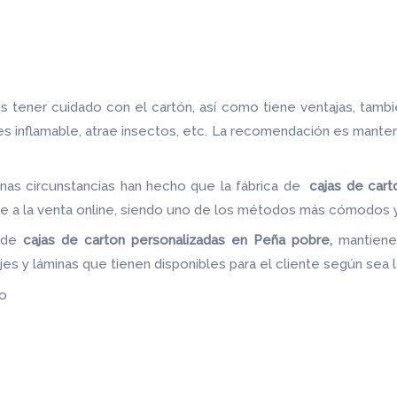
 tener cuidado con el cartón, así como tiene ventajas, tamb
 es inflamable, atrae insectos, etc. La recomendación es mante
nas circunstancias han hecho que la fábrica de
cajas de cart
le a la venta online, siendo uno de los métodos más cómodos y 
a de
cajas de carton
personalizadas en Peña pobre,
mantiene
jes y láminas que tienen disponibles para el cliente según sea
do