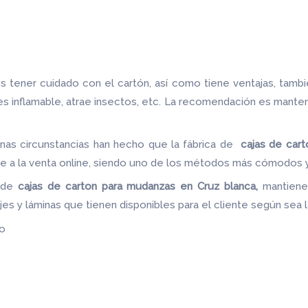
 tener cuidado con el cartón, así como tiene ventajas, tamb
 es inflamable, atrae insectos, etc. La recomendación es mante
nas circunstancias han hecho que la fábrica de
cajas de car
le a la venta online, siendo uno de los métodos más cómodos y 
a de
cajas de carton para mudanzas en Cruz blanca,
mantiene
jes y láminas que tienen disponibles para el cliente según sea
do