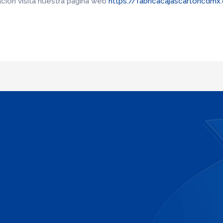
ión visita nuestra página web
https://fabricacajascartoncdm