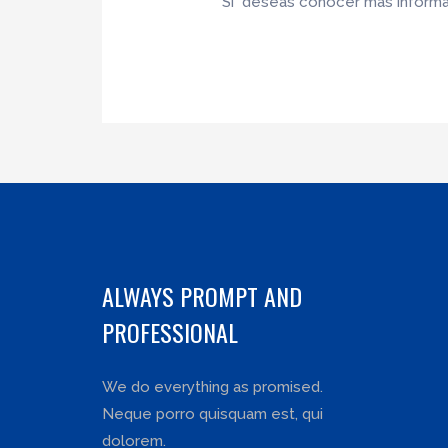
Si deseas conocer más informac
ALWAYS PROMPT AND
PROFESSIONAL
We do everything as promised.
Neque porro quisquam est, qui
dolorem.