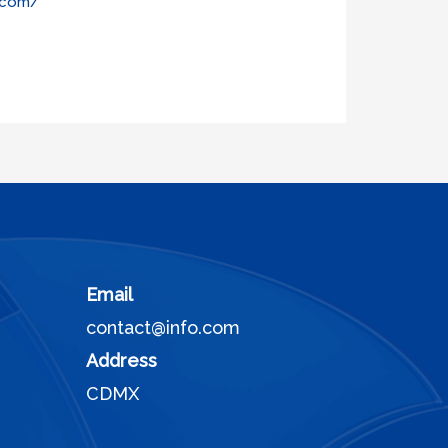
x.com/
Email
contact@info.com
Address
CDMX