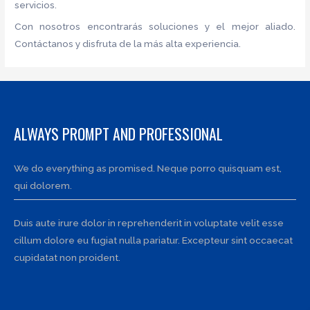
servicios.
Con nosotros encontrarás soluciones y el mejor aliado.
Contáctanos y disfruta de la más alta experiencia.
ALWAYS PROMPT AND PROFESSIONAL
We do everything as promised. Neque porro quisquam est,
qui dolorem.
Duis aute irure dolor in reprehenderit in voluptate velit esse
cillum dolore eu fugiat nulla pariatur. Excepteur sint occaecat
cupidatat non proident.