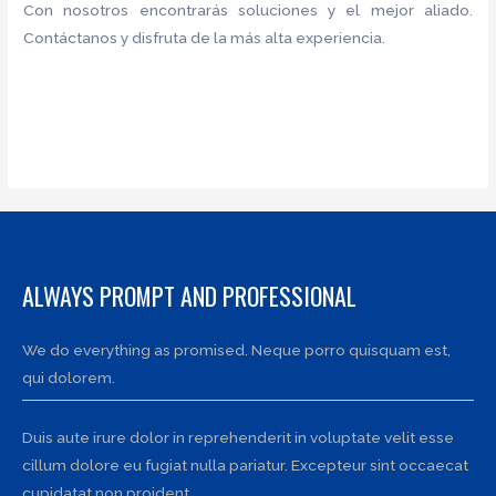
Con nosotros encontrarás soluciones y el mejor aliado.
Contáctanos y disfruta de la más alta experiencia.
ALWAYS PROMPT AND PROFESSIONAL
We do everything as promised. Neque porro quisquam est,
qui dolorem.
Duis aute irure dolor in reprehenderit in voluptate velit esse
cillum dolore eu fugiat nulla pariatur. Excepteur sint occaecat
cupidatat non proident.