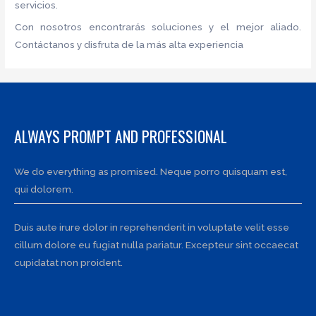
servicios.
Con nosotros encontrarás soluciones y el mejor aliado.
Contáctanos y disfruta de la más alta experiencia
ALWAYS PROMPT AND PROFESSIONAL
We do everything as promised. Neque porro quisquam est,
qui dolorem.
Duis aute irure dolor in reprehenderit in voluptate velit esse
cillum dolore eu fugiat nulla pariatur. Excepteur sint occaecat
cupidatat non proident.