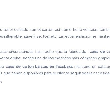
 tener cuidado con el cartón, así como tiene ventajas, tamb
 es inflamable, atrae insectos, etc. La recomendación es mante
unas circunstancias han hecho que la fábrica de
cajas de c
a venta online, siendo uno de los métodos más cómodos y rápido
 de
cajas de carton baratas en Tacubaya,
mantiene un catálo
as que tienen disponibles para el cliente según sea la necesid
do