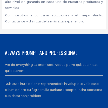
alto nivel de garantía en cada uno de nuestros productos y
servicios.
Con nosotros encontrarás soluciones y el mejor aliado.
Contáctanos y disfruta de la más alta experiencia.
ALWAYS PROMPT AND PROFESSIONAL
We do everything as promised. Neque porro quisquam est,
qui dolorem.
Duis aute irure dolor in reprehenderit in voluptate velit esse
cillum dolore eu fugiat nulla pariatur. Excepteur sint occaecat
cupidatat non proident.