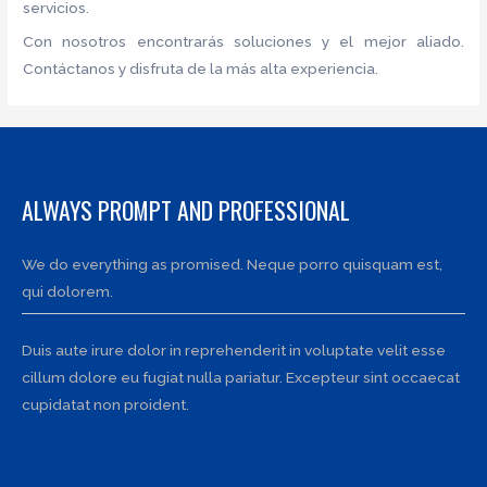
servicios.
Con nosotros encontrarás soluciones y el mejor aliado.
Contáctanos y disfruta de la más alta experiencia.
ALWAYS PROMPT AND PROFESSIONAL
We do everything as promised. Neque porro quisquam est,
qui dolorem.
Duis aute irure dolor in reprehenderit in voluptate velit esse
cillum dolore eu fugiat nulla pariatur. Excepteur sint occaecat
cupidatat non proident.