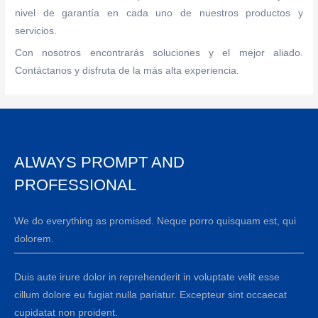
nivel de garantía en cada uno de nuestros productos y
servicios.
Con nosotros encontrarás soluciones y el mejor aliado.
Contáctanos y disfruta de la más alta experiencia.
ALWAYS PROMPT AND
PROFESSIONAL
We do everything as promised. Neque porro quisquam est, qui
dolorem.
Duis aute irure dolor in reprehenderit in voluptate velit esse
cillum dolore eu fugiat nulla pariatur. Excepteur sint occaecat
cupidatat non proident.