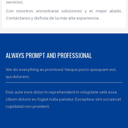
servicios.
Con nosotros encontrarás soluciones y el mejor aliado.
Contáctanos y disfruta de la más alta experiencia.
ALWAYS PROMPT AND PROFESSIONAL
We do everything as promised. Neque porro quisquam est,
qui dolorem.
Duis aute irure dolor in reprehenderit in voluptate velit esse
cillum dolore eu fugiat nulla pariatur. Excepteur sint occaecat
cupidatat non proident.