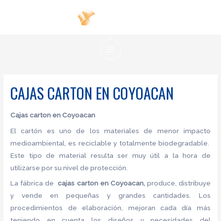
Ir
al
contenido
MAIN
MENU
CAJAS CARTON EN COYOACAN
Cajas carton en Coyoacan
El cartón es uno de los materiales de menor impacto
medioambiental, es reciclable y totalmente biodegradable.
Este tipo de material resulta ser muy útil a la hora de
utilizarse por su nivel de protección.
La fábrica de
cajas carton en Coyoacan,
produce, distribuye
y vende en pequeñas y grandes cantidades. Los
procedimientos de elaboración, mejoran cada día más
teniendo en cuenta los diseños y necesidades del