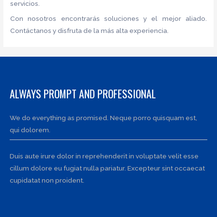
servicios.
Con nosotros encontrarás soluciones y el mejor aliado.
Contáctanos y disfruta de la más alta experiencia.
ALWAYS PROMPT AND PROFESSIONAL
We do everything as promised. Neque porro quisquam est,
qui dolorem.
Duis aute irure dolor in reprehenderit in voluptate velit esse
cillum dolore eu fugiat nulla pariatur. Excepteur sint occaecat
cupidatat non proident.