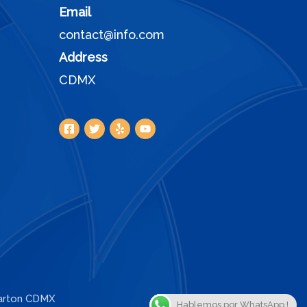
Email
contact@info.com
Address
CDMX
Carton CDMX
Hablemos por WhatsApp !