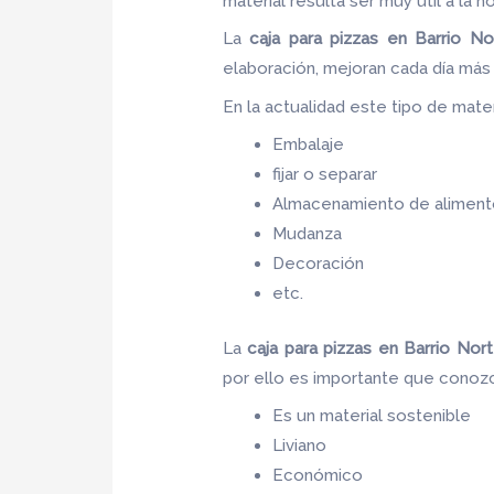
material resulta ser muy útil a la h
La
caja para pizzas en Barrio No
elaboración, mejoran cada día más
En la actualidad este tipo de materi
Embalaje
fijar o separar
Almacenamiento de aliment
Mudanza
Decoración
etc.
La
caja para pizzas
en Barrio Nor
por ello es importante que conozc
Es un material sostenible
Liviano
Económico