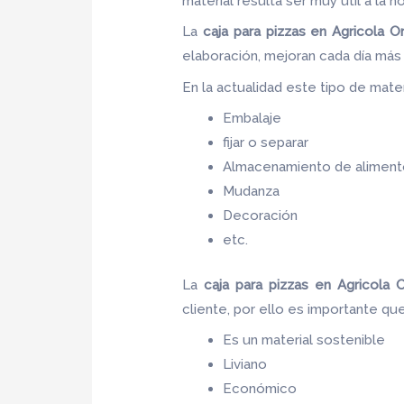
material resulta ser muy útil a la h
La
caja para pizzas en Agricola Or
elaboración, mejoran cada día más
En la actualidad este tipo de materi
Embalaje
fijar o separar
Almacenamiento de aliment
Mudanza
Decoración
etc.
La
caja para pizzas
en Agricola O
cliente, por ello es importante qu
Es un material sostenible
Liviano
Económico